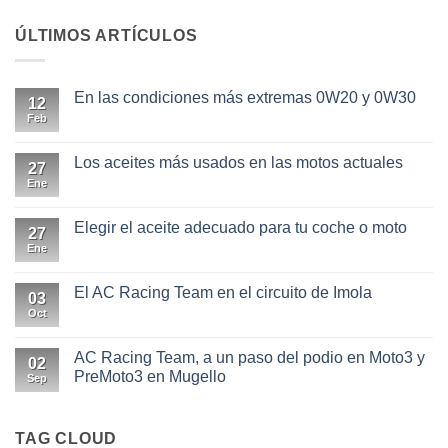
ÚLTIMOS ARTÍCULOS
En las condiciones más extremas 0W20 y 0W30
12
Feb
No
hay
comentarios
en
Los aceites más usados en las motos actuales
27
En
las
Ene
No
condiciones
hay
más
comentarios
extremas
en
Elegir el aceite adecuado para tu coche o moto
27
0W20
Los
y
aceites
Ene
No
0W30
más
hay
usados
comentarios
en
en
El AC Racing Team en el circuito de Imola
03
las
Elegir
motos
el
Oct
No
actuales
aceite
hay
adecuado
comentarios
para
en
AC Racing Team, a un paso del podio en Moto3 y
02
tu
El
PreMoto3 en Mugello
coche
AC
Sep
o
Racing
No
moto
Team
hay
en
comentarios
el
en
TAG CLOUD
circuito
AC