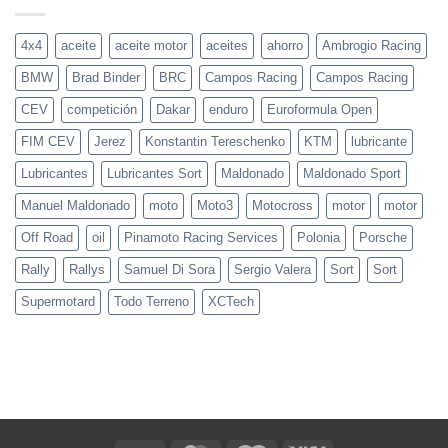
de
Racing
Imola
Team,
a
4x4
aceite
aceite motor
aceites
ahorro
Ambrogio Racing
un
paso
BMW
Brad Binder
BRC
Campos Racing
Campos Racing
del
podio
en
CEV
competición
Dakar
enduro
Euroformula Open
Moto3
y
FIM CEV
Jerez
Konstantin Tereschenko
KTM
lubricante
PreMoto3
en
Mugello
Lubricantes
Lubricantes Sort
Maldonado
Maldonado Sport
Manuel Maldonado
moto
Moto3
Motocross
motor
motor
Off Road
oil
Pinamoto Racing Services
Polonia
Porsche
Rally
Rallys
Samuel Di Sora
Sergio Valera
Sort
Sort
Supermotard
Todo Terreno
XCTech