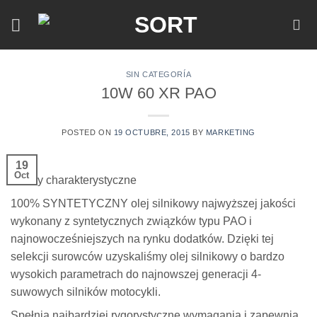
Skip
to
content
SIN CATEGORÍA
10W 60 XR PAO
POSTED ON
19 OCTUBRE, 2015
BY
MARKETING
19
Oct
Cechy charakterystyczne
100% SYNTETYCZNY olej silnikowy najwyższej jakości
wykonany z syntetycznych związków typu PAO i
najnowocześniejszych na rynku dodatków. Dzięki tej
selekcji surowców uzyskaliśmy olej silnikowy o bardzo
wysokich parametrach do najnowszej generacji 4-
suwowych silników motocykli.
Spełnia najbardziej rygorystyczne wymagania i zapewnia