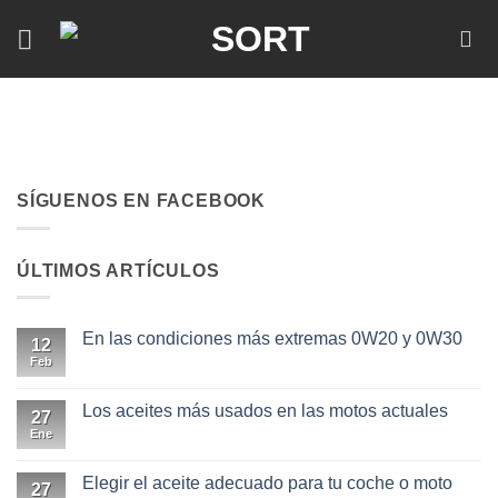
Skip
to
content
SÍGUENOS EN FACEBOOK
ÚLTIMOS ARTÍCULOS
En las condiciones más extremas 0W20 y 0W30
12
Feb
No
hay
comentarios
en
Los aceites más usados en las motos actuales
27
En
las
Ene
No
condiciones
hay
más
comentarios
extremas
en
Elegir el aceite adecuado para tu coche o moto
27
0W20
Los