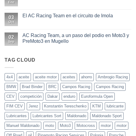
y
aceites
Ene
No
0W30
más
hay
usados
comentarios
en
en
El AC Racing Team en el circuito de Imola
03
las
Elegir
motos
el
Oct
No
actuales
aceite
hay
adecuado
comentarios
para
en
AC Racing Team, a un paso del podio en Moto3 y
02
tu
El
PreMoto3 en Mugello
coche
AC
Sep
o
Racing
No
moto
Team
hay
en
comentarios
el
en
TAG CLOUD
circuito
AC
de
Racing
Imola
Team,
a
4x4
aceite
aceite motor
aceites
ahorro
Ambrogio Racing
un
paso
BMW
Brad Binder
BRC
Campos Racing
Campos Racing
del
podio
en
CEV
competición
Dakar
enduro
Euroformula Open
Moto3
y
FIM CEV
Jerez
Konstantin Tereschenko
KTM
lubricante
PreMoto3
en
Mugello
Lubricantes
Lubricantes Sort
Maldonado
Maldonado Sport
Manuel Maldonado
moto
Moto3
Motocross
motor
motor
Off Road
oil
Pinamoto Racing Services
Polonia
Porsche