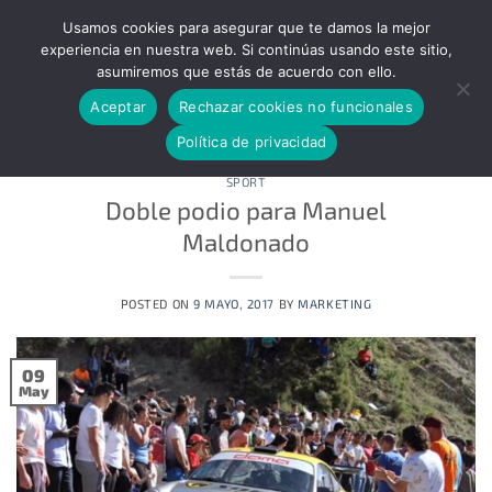
ENVÍO GRATUITO A TODA LA PENÍNSULA - CONSULTAR
Usamos cookies para asegurar que te damos la mejor
ENVIOS A LAS ISLAS CANARIAS
Descartar
experiencia en nuestra web. Si continúas usando este sitio,
asumiremos que estás de acuerdo con ello.
Skip
to
Aceptar
Rechazar cookies no funcionales
content
Política de privacidad
SPORT
Doble podio para Manuel
Maldonado
POSTED ON
9 MAYO, 2017
BY
MARKETING
09
May