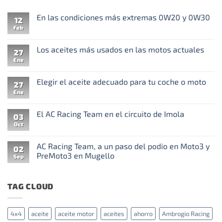
En las condiciones más extremas 0W20 y 0W30
12
Feb
No
hay
comentarios
en
Los aceites más usados en las motos actuales
27
En
las
Ene
No
condiciones
hay
más
comentarios
extremas
en
Elegir el aceite adecuado para tu coche o moto
27
0W20
Los
y
aceites
Ene
No
0W30
más
hay
usados
comentarios
en
en
El AC Racing Team en el circuito de Imola
03
las
Elegir
motos
el
Oct
No
actuales
aceite
hay
adecuado
comentarios
para
en
AC Racing Team, a un paso del podio en Moto3 y
02
tu
El
PreMoto3 en Mugello
coche
AC
Sep
o
Racing
No
moto
Team
hay
en
comentarios
el
TAG CLOUD
en
circuito
AC
de
Racing
Imola
Team,
a
4x4
aceite
aceite motor
aceites
ahorro
Ambrogio Racing
un