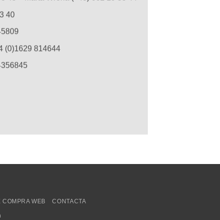
63 40
45809
44 (0)1629 814644
94356845
E COMPRA WEB
CONTACTA
m