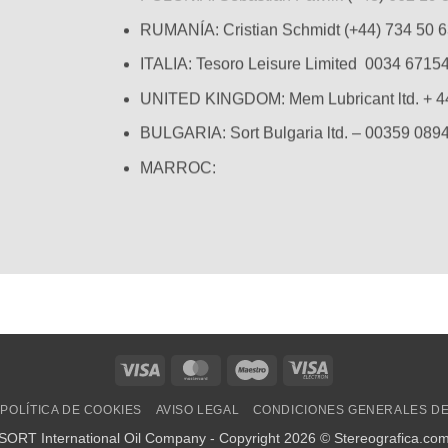
RUMANÍA:
Cristian Schmidt (+44) 734 50 
ITALIA: Tesoro Leisure Limited 0034 6715
UNITED KINGDOM:
Mem Lubricant ltd. + 
BULGARIA: Sort Bulgaria ltd. – 00359 08
MARROC:
Visa
MasterCard
Maestro
Visa
Electron
POLÍTICA DE COOKIES
AVISO LEGAL
CONDICIONES GENERALES D
SORT International Oil Company - Copyright 2026 ©
Stereografica.co