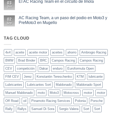
El AC Racing Team en el circuito de Imola
03
las
Elegir
motos
el
Oct
No
actuales
aceite
hay
adecuado
comentarios
para
en
AC Racing Team, a un paso del podio en Moto3 y
02
tu
El
PreMoto3 en Mugello
coche
AC
Sep
o
Racing
No
moto
Team
hay
en
comentarios
el
en
TAG CLOUD
circuito
AC
de
Racing
Imola
Team,
a
4x4
aceite
aceite motor
aceites
ahorro
Ambrogio Racing
un
paso
BMW
Brad Binder
BRC
Campos Racing
Campos Racing
del
podio
en
CEV
competición
Dakar
enduro
Euroformula Open
Moto3
y
FIM CEV
Jerez
Konstantin Tereschenko
KTM
lubricante
PreMoto3
en
Mugello
Lubricantes
Lubricantes Sort
Maldonado
Maldonado Sport
Manuel Maldonado
moto
Moto3
Motocross
motor
motor
Off Road
oil
Pinamoto Racing Services
Polonia
Porsche
Rally
Rallys
Samuel Di Sora
Sergio Valera
Sort
Sort