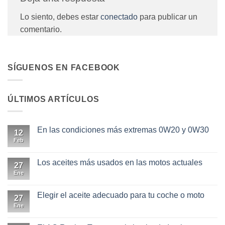
Lo siento, debes estar
conectado
para publicar un
comentario.
SÍGUENOS EN FACEBOOK
ÚLTIMOS ARTÍCULOS
En las condiciones más extremas 0W20 y 0W30
12
Feb
No
hay
comentarios
en
Los aceites más usados en las motos actuales
27
En
las
Ene
No
condiciones
hay
más
comentarios
extremas
en
Elegir el aceite adecuado para tu coche o moto
27
0W20
Los
y
aceites
Ene
No
0W30
más
hay
usados
comentarios
en
en