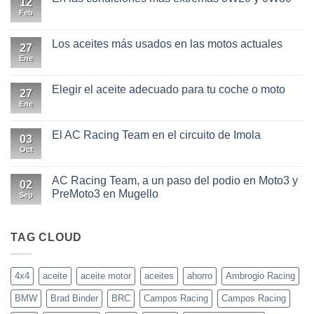
12
Feb
No
hay
comentarios
en
Los aceites más usados en las motos actuales
27
En
las
Ene
No
condiciones
hay
más
comentarios
extremas
en
Elegir el aceite adecuado para tu coche o moto
27
0W20
Los
y
aceites
Ene
No
0W30
más
hay
usados
comentarios
en
en
El AC Racing Team en el circuito de Imola
03
las
Elegir
motos
el
Oct
No
actuales
aceite
hay
adecuado
comentarios
para
en
AC Racing Team, a un paso del podio en Moto3 y
02
tu
El
PreMoto3 en Mugello
coche
AC
Sep
o
Racing
No
moto
Team
hay
en
comentarios
el
en
TAG CLOUD
circuito
AC
de
Racing
Imola
Team,
a
4x4
aceite
aceite motor
aceites
ahorro
Ambrogio Racing
un
paso
BMW
Brad Binder
BRC
Campos Racing
Campos Racing
del
podio