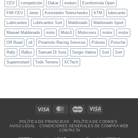
en
CEV
competición
Dakar
enduro
Euroformula Open
Moto3
y
FIM CEV
Jerez
Konstantin Tereschenko
KTM
lubricante
PreMoto3
en
Mugello
Lubricantes
Lubricantes Sort
Maldonado
Maldonado Sport
Manuel Maldonado
moto
Moto3
Motocross
motor
motor
Off Road
oil
Pinamoto Racing Services
Polonia
Porsche
Rally
Rallys
Samuel Di Sora
Sergio Valera
Sort
Sort
Supermotard
Todo Terreno
XCTech
Visa
MasterCard
Maestro
Visa
Electron
POLÍTICA DE PRIVACIDAD
POLÍTICA DE COOKIES
AVISO LEGAL
CONDICIONES GENERALES DE COMPRA WEB
CONTACTA