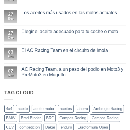
hay
comentarios
en
Los aceites más usados en las motos actuales
27
En
las
Ene
No
condiciones
hay
más
comentarios
extremas
en
Elegir el aceite adecuado para tu coche o moto
27
0W20
Los
y
aceites
Ene
No
0W30
más
hay
usados
comentarios
en
en
El AC Racing Team en el circuito de Imola
03
las
Elegir
motos
el
Oct
No
actuales
aceite
hay
adecuado
comentarios
para
en
AC Racing Team, a un paso del podio en Moto3 y
02
tu
El
PreMoto3 en Mugello
coche
AC
Sep
o
Racing
No
moto
Team
hay
en
comentarios
el
en
TAG CLOUD
circuito
AC
de
Racing
Imola
Team,
a
4x4
aceite
aceite motor
aceites
ahorro
Ambrogio Racing
un
paso
BMW
Brad Binder
BRC
Campos Racing
Campos Racing
del
podio
en
CEV
competición
Dakar
enduro
Euroformula Open
Moto3