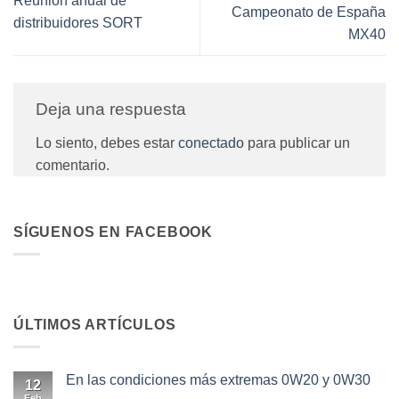
Reunión anual de
Campeonato de España
distribuidores SORT
MX40
Deja una respuesta
Lo siento, debes estar
conectado
para publicar un
comentario.
SÍGUENOS EN FACEBOOK
ÚLTIMOS ARTÍCULOS
En las condiciones más extremas 0W20 y 0W30
12
Feb
No