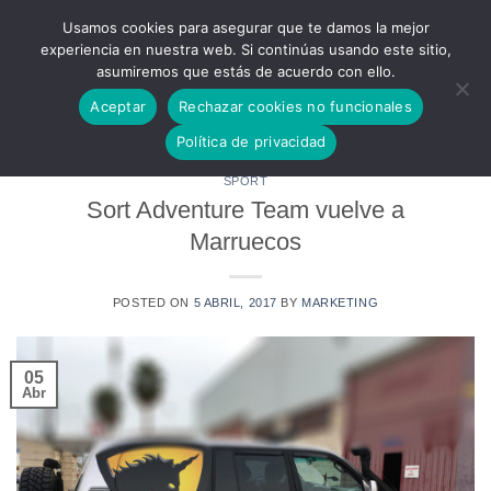
ENVÍO GRATUITO A TODA LA PENÍNSULA - CONSULTAR
Usamos cookies para asegurar que te damos la mejor
ENVIOS A LAS ISLAS CANARIAS
Descartar
experiencia en nuestra web. Si continúas usando este sitio,
asumiremos que estás de acuerdo con ello.
Skip
to
Aceptar
Rechazar cookies no funcionales
content
Política de privacidad
SPORT
Sort Adventure Team vuelve a
Marruecos
POSTED ON
5 ABRIL, 2017
BY
MARKETING
05
Abr