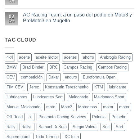
motos
el
Oct
No
actuales
aceite
hay
adecuado
comentarios
para
en
AC Racing Team, a un paso del podio en Moto3 y
02
tu
El
PreMoto3 en Mugello
coche
AC
Sep
o
Racing
No
moto
Team
hay
en
comentarios
el
en
TAG CLOUD
circuito
AC
de
Racing
Imola
Team,
a
4x4
aceite
aceite motor
aceites
ahorro
Ambrogio Racing
un
paso
BMW
Brad Binder
BRC
Campos Racing
Campos Racing
del
podio
en
CEV
competición
Dakar
enduro
Euroformula Open
Moto3
y
FIM CEV
Jerez
Konstantin Tereschenko
KTM
lubricante
PreMoto3
en
Mugello
Lubricantes
Lubricantes Sort
Maldonado
Maldonado Sport
Manuel Maldonado
moto
Moto3
Motocross
motor
motor
Off Road
oil
Pinamoto Racing Services
Polonia
Porsche
Rally
Rallys
Samuel Di Sora
Sergio Valera
Sort
Sort
Supermotard
Todo Terreno
XCTech