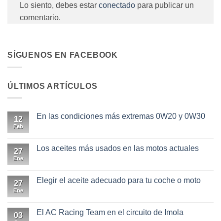
Lo siento, debes estar
conectado
para publicar un
comentario.
SÍGUENOS EN FACEBOOK
ÚLTIMOS ARTÍCULOS
En las condiciones más extremas 0W20 y 0W30
12
Feb
No
hay
comentarios
en
Los aceites más usados en las motos actuales
27
En
las
Ene
No
condiciones
hay
más
comentarios
extremas
en
Elegir el aceite adecuado para tu coche o moto
27
0W20
Los
y
aceites
Ene
No
0W30
más
hay
usados
comentarios
en
en
El AC Racing Team en el circuito de Imola
03
las
Elegir