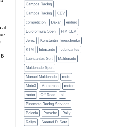
to
Mugello
Campos Racing
Campos Racing
CEV
competición
Dakar
enduro
 al
Euroformula Open
FIM CEV
que
Jerez
Konstantin Tereschenko
n
KTM
lubricante
Lubricantes
 B
Lubricantes Sort
Maldonado
Maldonado Sport
Manuel Maldonado
moto
Moto3
Motocross
motor
motor
Off Road
oil
Pinamoto Racing Services
Polonia
Porsche
Rally
Rallys
Samuel Di Sora