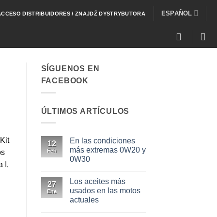
ESPAÑOL
ACCESO DISTRIBUIDORES / ZNAJDŹ DYSTRYBUTORA
SÍGUENOS EN
FACEBOOK
ÚLTIMOS ARTÍCULOS
Kit
En las condiciones
12
más extremas 0W20 y
Feb
os
0W30
 I,
No
hay
Los aceites más
comentarios
27
en
usados en las motos
Ene
En
actuales
las
condiciones
No
más
hay