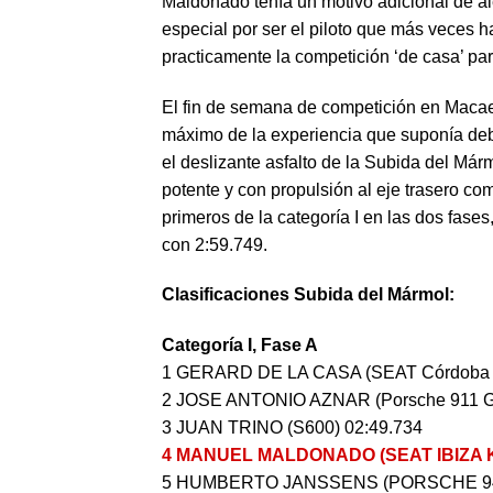
Maldonado tenía un motivo adicional de al
especial por ser el piloto que más veces 
practicamente la competición ‘de casa’ par
El fin de semana de competición en Macael
máximo de la experiencia que suponía deb
el deslizante asfalto de la Subida del Már
potente y con propulsión al eje trasero co
primeros de la categoría I en las dos fase
con 2:59.749.
Clasificaciones Subida del Mármol:
Categoría I, Fase A
1 GERARD DE LA CASA (SEAT Córdoba 
2 JOSE ANTONIO AZNAR (Porsche 911 G
3 JUAN TRINO (S600) 02:49.734
4 MANUEL MALDONADO (SEAT IBIZA KI
5 HUMBERTO JANSSENS (PORSCHE 944