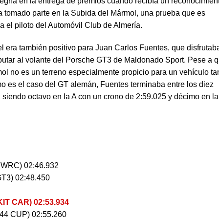
egría en la entrega de premios cuando recibía un reconocimien
ha tomado parte en la Subida del Mármol, una prueba que es
a el piloto del Automóvil Club de Almería.
 era también positivo para Juan Carlos Fuentes, que disfrutaba
utar al volante del Porsche GT3 de Maldonado Sport. Pese a 
mol no es un terreno especialmente propicio para un vehículo ta
mo es el caso del GT alemán, Fuentes terminaba entre los diez
s, siendo octavo en la A con un crono de 2:59.025 y décimo en la
WRC) 02:46.932
T3) 02:48.450
T CAR) 02:53.934
 CUP) 02:55.260