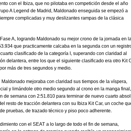
ento con el Ibiza, que no pilotaba en competición desde el año
Grupo A Legend de Madrid, Maldonado enseguida se empezó a
 siempre complicadas y muy deslizantes rampas de la clásica
 Fase A, logrando Maldonado su mejor crono de la jornada en l
:53.934 que practicamente calcaba en la segunda con un registr
uarto clasificado de la categoría I, superando con claridad al
n delantera, entre los que el siguiente clasificado era otro Kit 
a por más de tres segundos y medio.
e Maldonado mejoraba con claridad sus tiempos de la víspera,
icial y limándole otro medio segundo al crono en la manga final
 fin de semana con 2:51.810 para terminar de nuevo cuarto absol
del resto de tracción delantera con su Ibiza Kit Car, un coche qu
 de pruebas, de trazado técnico y piso poco adherente.
dimiento con el SEAT a lo largo de todo el fin de semana,