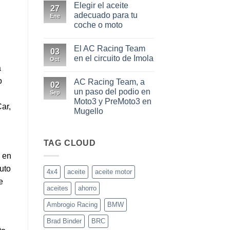
extremas
Elegir el aceite
comentarios
27
0W20
en
adecuado para tu
y
Ene
Los
0W30
coche o moto
aceites
más
No
usados
hay
en
El AC Racing Team
comentarios
03
las
en
en el circuito de Imola
motos
Oct
Elegir
actuales
a
el
No
aceite
hay
o
AC Racing Team, a
adecuado
comentarios
02
para
en
un paso del podio en
Sep
tu
El
Moto3 y PreMoto3 en
coche
AC
Car,
o
Racing
Mugello
moto
Team
en
No
el
hay
circuito
comentarios
en
TAG CLOUD
de
AC
Imola
, en
Racing
Team,
uto
a
4x4
aceite
aceite motor
un
e
paso
aceites
ahorro
del
podio
en
Ambrogio Racing
BMW
Moto3
y
Brad Binder
BRC
PreMoto3
en