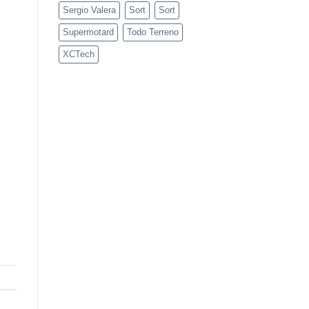
Sergio Valera
Sort
Sort
Supermotard
Todo Terreno
XCTech