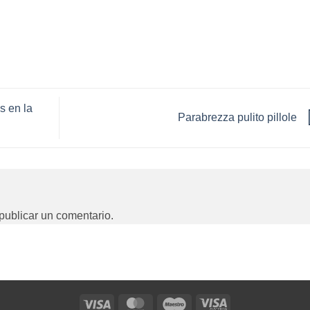
s en la
Parabrezza pulito pillole
publicar un comentario.
Visa
MasterCard
Maestro
Visa