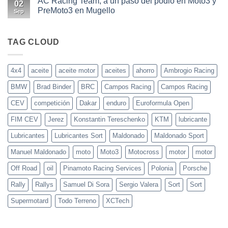
AC Racing Team, a un paso del podio en Moto3 y
02
tu
El
PreMoto3 en Mugello
coche
AC
Sep
o
Racing
No
moto
Team
hay
en
comentarios
el
en
TAG CLOUD
circuito
AC
de
Racing
Imola
Team,
a
4x4
aceite
aceite motor
aceites
ahorro
Ambrogio Racing
un
paso
BMW
Brad Binder
BRC
Campos Racing
Campos Racing
del
podio
en
CEV
competición
Dakar
enduro
Euroformula Open
Moto3
y
FIM CEV
Jerez
Konstantin Tereschenko
KTM
lubricante
PreMoto3
en
Mugello
Lubricantes
Lubricantes Sort
Maldonado
Maldonado Sport
Manuel Maldonado
moto
Moto3
Motocross
motor
motor
Off Road
oil
Pinamoto Racing Services
Polonia
Porsche
Rally
Rallys
Samuel Di Sora
Sergio Valera
Sort
Sort
Supermotard
Todo Terreno
XCTech