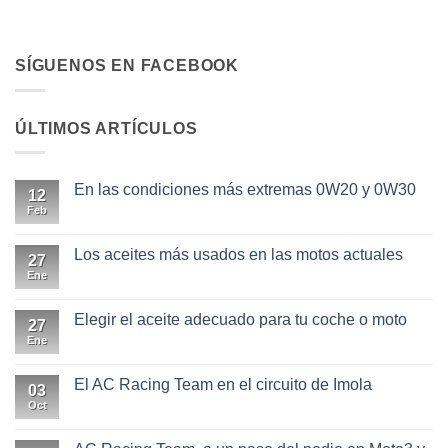
SÍGUENOS EN FACEBOOK
ÚLTIMOS ARTÍCULOS
En las condiciones más extremas 0W20 y 0W30
12
Feb
No
hay
comentarios
en
Los aceites más usados en las motos actuales
27
En
las
Ene
No
condiciones
hay
más
comentarios
extremas
en
Elegir el aceite adecuado para tu coche o moto
27
0W20
Los
y
aceites
Ene
No
0W30
más
hay
usados
comentarios
en
en
El AC Racing Team en el circuito de Imola
03
las
Elegir
motos
el
Oct
No
actuales
aceite
hay
adecuado
comentarios
para
en