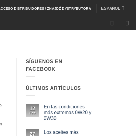
ESPAÑOL
ACCESO DISTRIBUIDORES / ZNAJDŹ DYSTRYBUTORA
SÍGUENOS EN
FACEBOOK
ÚLTIMOS ARTÍCULOS
e
En las condiciones
12
más extremas 0W20 y
Feb
0W30
n
No
hay
Los aceites más
comentarios
27