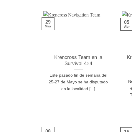
29
05
May
Abr
Krencross Team en la
Kr
Survival 4×4
Este pasado fin de semana del
No
25-27 de Mayo se ha disputado
en la localidad [...]
T
08
16