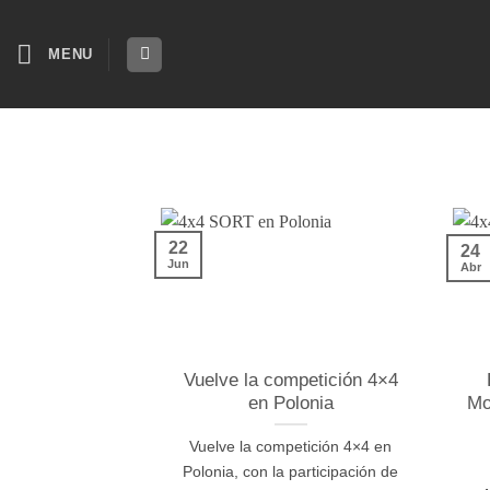
Skip
to
MENU
content
22
24
Jun
Abr
Vuelve la competición 4×4
en Polonia
Mo
Vuelve la competición 4×4 en
Polonia, con la participación de