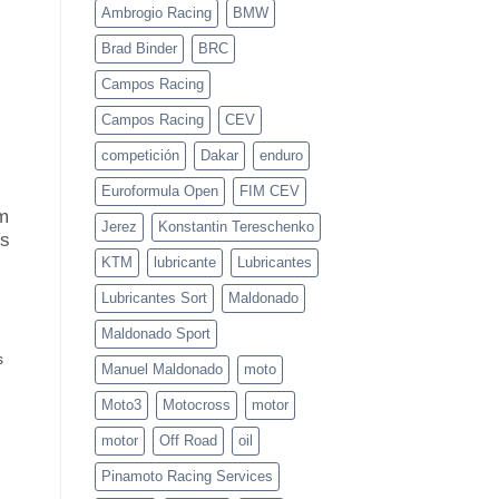
en
Ambrogio Racing
BMW
Moto3
y
Brad Binder
BRC
PreMoto3
en
Mugello
Campos Racing
Campos Racing
CEV
competición
Dakar
enduro
Euroformula Open
FIM CEV
m
Jerez
Konstantin Tereschenko
os
KTM
lubricante
Lubricantes
Lubricantes Sort
Maldonado
Maldonado Sport
s
Manuel Maldonado
moto
Moto3
Motocross
motor
motor
Off Road
oil
Pinamoto Racing Services