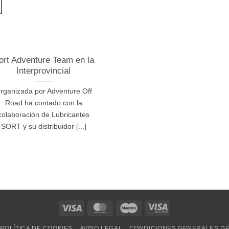
ort Adventure Team en la
Interprovincial
rganizada por Adventure Off
Road ha contado con la
colaboración de Lubricantes
SORT y su distribuidor [...]
Visa
MasterCard
Maestro
Visa
Electron
POLÍTICA DE COOKIES
AVISO LEGAL
CONDICIONES GENERALES D