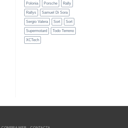
Polonia
Porsche
Rally
Rallys
Samuel Di Sora
Sergio Valera
Sort
Sort
Supermotard
Todo Terreno
XCTech
E COMPRA WEB
CONTACTA