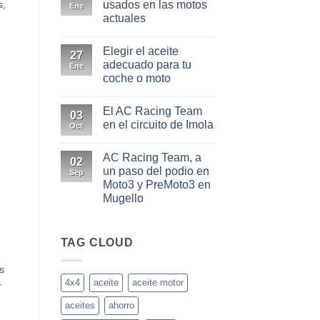
en
s,
usados en las motos
Ene
En
actuales
las
condiciones
No
más
hay
extremas
Elegir el aceite
comentarios
27
0W20
en
adecuado para tu
y
Ene
Los
0W30
coche o moto
aceites
más
No
usados
hay
en
El AC Racing Team
comentarios
03
las
en
en el circuito de Imola
motos
Oct
Elegir
actuales
el
No
aceite
hay
AC Racing Team, a
adecuado
comentarios
02
para
en
un paso del podio en
Sep
tu
El
Moto3 y PreMoto3 en
coche
AC
o
Racing
Mugello
moto
Team
en
No
el
hay
circuito
comentarios
en
TAG CLOUD
de
AC
Imola
Racing
s
Team,
a
4x4
aceite
aceite motor
r
un
paso
aceites
ahorro
del
podio