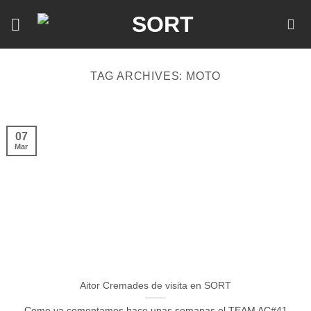
Skip
to
content
TAG ARCHIVES:
MOTO
07
Mar
Aitor Cremades de visita en SORT
Como ya comentamos hace unas semanas el TEAM AC#41