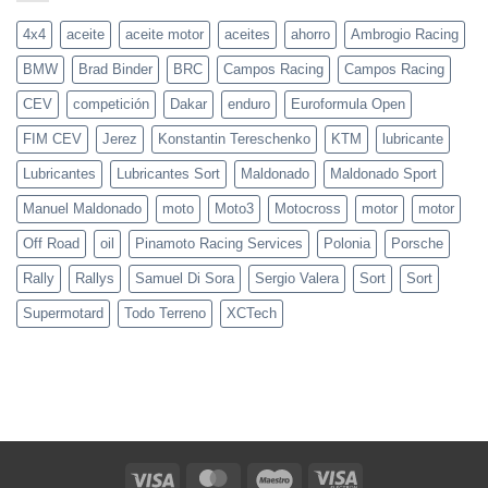
Imola
Team,
a
4x4
aceite
aceite motor
aceites
ahorro
Ambrogio Racing
un
paso
BMW
Brad Binder
BRC
Campos Racing
Campos Racing
del
podio
en
CEV
competición
Dakar
enduro
Euroformula Open
Moto3
y
FIM CEV
Jerez
Konstantin Tereschenko
KTM
lubricante
PreMoto3
en
Mugello
Lubricantes
Lubricantes Sort
Maldonado
Maldonado Sport
Manuel Maldonado
moto
Moto3
Motocross
motor
motor
Off Road
oil
Pinamoto Racing Services
Polonia
Porsche
Rally
Rallys
Samuel Di Sora
Sergio Valera
Sort
Sort
Supermotard
Todo Terreno
XCTech
Visa
MasterCard
Maestro
Visa