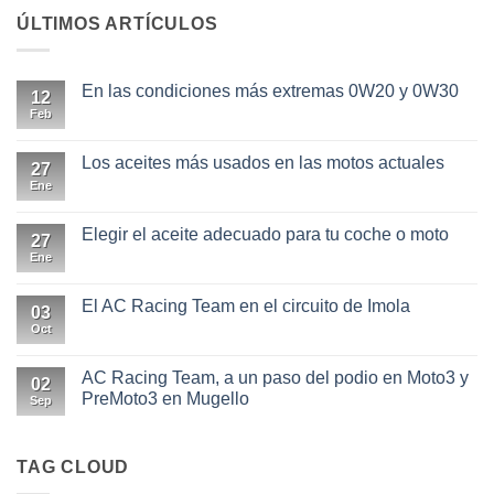
ÚLTIMOS ARTÍCULOS
En las condiciones más extremas 0W20 y 0W30
12
Feb
No
hay
comentarios
en
Los aceites más usados en las motos actuales
27
En
las
Ene
No
condiciones
hay
más
comentarios
extremas
en
Elegir el aceite adecuado para tu coche o moto
27
0W20
Los
y
aceites
Ene
No
0W30
más
hay
usados
comentarios
en
en
El AC Racing Team en el circuito de Imola
03
las
Elegir
motos
el
Oct
No
actuales
aceite
hay
adecuado
comentarios
para
en
AC Racing Team, a un paso del podio en Moto3 y
02
tu
El
PreMoto3 en Mugello
coche
AC
Sep
o
Racing
No
moto
Team
hay
en
comentarios
el
en
TAG CLOUD
circuito
AC
de
Racing