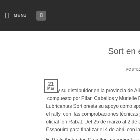
Skip
to
MENU
content
Sort en 
POSTE
21
Mar
Sort y su distribuidor en la provincia de Al
compuesto por Pilar Cabellos y Murielle 
Lubricantes Sort presta su apoyo como sp
el rally con las comprobaciones técnicas y
oficial en Rabat. Del 25 de marzo al 2 de ab
Essaouira para finalizar el 4 de abril con 
El Rally Aïcha des Gazelles se remonta 