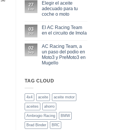
extremas
Elegir el aceite
comentarios
27
0W20
en
adecuado para tu
y
Ene
Los
0W30
coche o moto
aceites
más
No
usados
hay
en
El AC Racing Team
comentarios
03
las
en
en el circuito de Imola
motos
Oct
Elegir
actuales
el
No
aceite
hay
AC Racing Team, a
adecuado
comentarios
02
para
en
un paso del podio en
Sep
tu
El
Moto3 y PreMoto3 en
coche
AC
o
Racing
Mugello
moto
Team
en
No
el
hay
circuito
comentarios
en
TAG CLOUD
de
AC
Imola
Racing
Team,
a
4x4
aceite
aceite motor
un
paso
aceites
ahorro
del
podio
en
Ambrogio Racing
BMW
Moto3
y
Brad Binder
BRC
PreMoto3
en