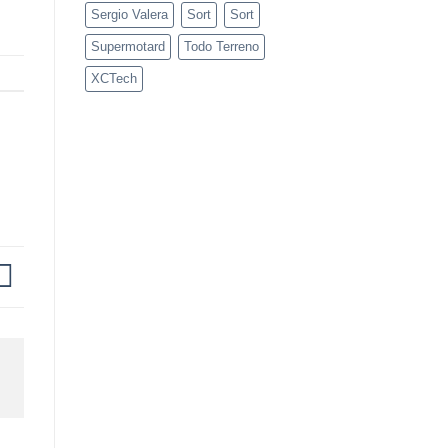
Sergio Valera
Sort
Sort
Supermotard
Todo Terreno
XCTech