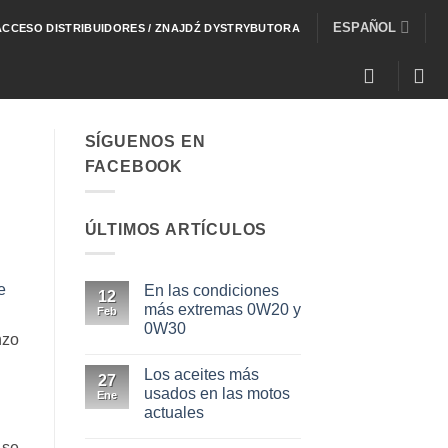
ESPAÑOL
ACCESO DISTRIBUIDORES / ZNAJDŹ DYSTRYBUTORA
SÍGUENOS EN
FACEBOOK
ÚLTIMOS ARTÍCULOS
e
En las condiciones
12
más extremas 0W20 y
Feb
0W30
nzo
No
hay
Los aceites más
comentarios
27
en
usados en las motos
Ene
En
actuales
las
condiciones
No
más
 se
hay