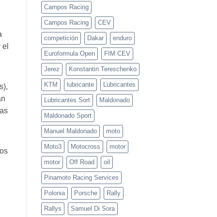
Mugello
Campos Racing
Campos Racing
CEV
a
competición
Dakar
enduro
 el
Euroformula Open
FIM CEV
Jerez
Konstantin Tereschenko
KTM
lubricante
Lubricantes
s),
an
Lubricantes Sort
Maldonado
las
Maldonado Sport
Manuel Maldonado
moto
Moto3
Motocross
motor
mos
motor
Off Road
oil
Pinamoto Racing Services
Polonia
Porsche
Rally
Rallys
Samuel Di Sora