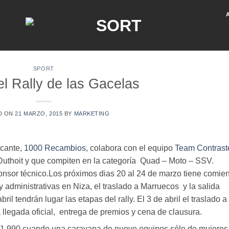
SPORT
el Rally de las Gacelas
D ON
21 MARZO, 2015
BY
MARKETING
icante,
1000 Recambios
, colabora con el equipo
Team Contrast
Duthoit y que compiten en la categoría Quad – Moto – SSV.
onsor técnico.Los próximos dias 20 al 24 de marzo tiene comie
 administrativas en Niza, el traslado a Marruecos y la salida
ril tendrán lugar las etapas del rally. El 3 de abril el traslado a
la llegada oficial, entrega de premios y cena de clausura.
a 1.990 cuando una caravana de nueve equipos sólo de mujeres