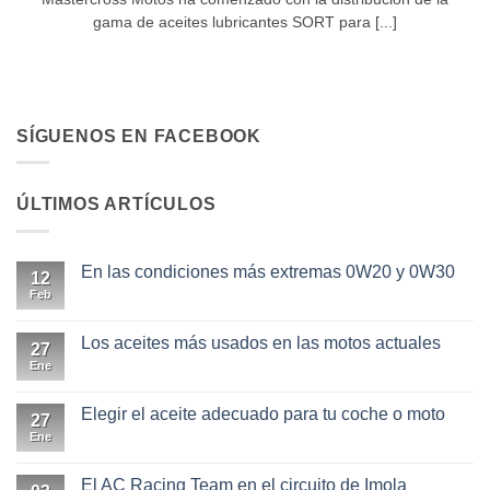
gama de aceites lubricantes SORT para [...]
SÍGUENOS EN FACEBOOK
ÚLTIMOS ARTÍCULOS
En las condiciones más extremas 0W20 y 0W30
12
Feb
No
hay
comentarios
en
Los aceites más usados en las motos actuales
27
En
las
Ene
No
condiciones
hay
más
comentarios
extremas
en
Elegir el aceite adecuado para tu coche o moto
27
0W20
Los
y
aceites
Ene
No
0W30
más
hay
usados
comentarios
en
en
El AC Racing Team en el circuito de Imola