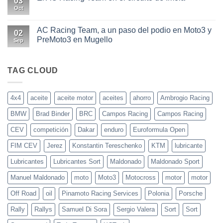
03
las
Elegir
motos
el
Oct
No
actuales
aceite
hay
adecuado
comentarios
para
en
AC Racing Team, a un paso del podio en Moto3 y
02
tu
El
PreMoto3 en Mugello
coche
AC
Sep
o
Racing
No
moto
Team
hay
en
comentarios
el
en
TAG CLOUD
circuito
AC
de
Racing
Imola
Team,
a
4x4
aceite
aceite motor
aceites
ahorro
Ambrogio Racing
un
paso
BMW
Brad Binder
BRC
Campos Racing
Campos Racing
del
podio
en
CEV
competición
Dakar
enduro
Euroformula Open
Moto3
y
FIM CEV
Jerez
Konstantin Tereschenko
KTM
lubricante
PreMoto3
en
Mugello
Lubricantes
Lubricantes Sort
Maldonado
Maldonado Sport
Manuel Maldonado
moto
Moto3
Motocross
motor
motor
Off Road
oil
Pinamoto Racing Services
Polonia
Porsche
Rally
Rallys
Samuel Di Sora
Sergio Valera
Sort
Sort