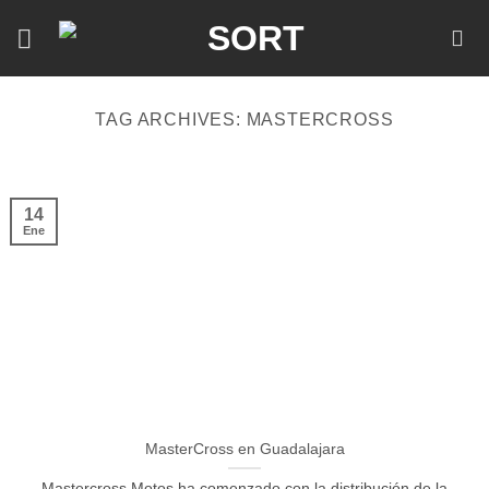
Skip
to
content
TAG ARCHIVES:
MASTERCROSS
14
Ene
MasterCross en Guadalajara
Mastercross Motos ha comenzado con la distribución de la