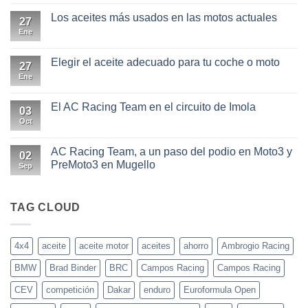
comentarios
en
Los aceites más usados en las motos actuales
27
En
las
Ene
No
condiciones
hay
más
comentarios
extremas
en
Elegir el aceite adecuado para tu coche o moto
27
0W20
Los
y
aceites
Ene
No
0W30
más
hay
usados
comentarios
en
en
El AC Racing Team en el circuito de Imola
03
las
Elegir
motos
el
Oct
No
actuales
aceite
hay
adecuado
comentarios
para
en
AC Racing Team, a un paso del podio en Moto3 y
02
tu
El
PreMoto3 en Mugello
coche
AC
Sep
o
Racing
No
moto
Team
hay
en
comentarios
el
en
TAG CLOUD
circuito
AC
de
Racing
Imola
Team,
a
4x4
aceite
aceite motor
aceites
ahorro
Ambrogio Racing
un
paso
BMW
Brad Binder
BRC
Campos Racing
Campos Racing
del
podio
en
CEV
competición
Dakar
enduro
Euroformula Open
Moto3
y